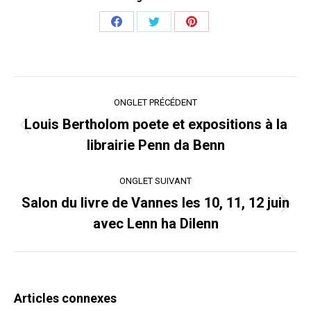
Share
Share
Share
on
on
on
Facebook
Twitter
Pinterest
Navigation
ONGLET PRÉCÉDENT
de
Louis Bertholom poete et expositions à la
Onglet
commentaire
librairie Penn da Benn
précédent
ONGLET SUIVANT
Salon du livre de Vannes les 10, 11, 12 juin
Onglet
avec Lenn ha Dilenn
suivant
Articles connexes