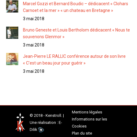
Marcel Gozzi et Bernard Boudic – dédicacent « Clohars
Carnoet et la mer » « un chateau en Bretagne »
3 mai 2018
Bruno Geneste et Louis Bertholom dédicacent « Nous te
souvenons Glenmor »
3 mai 2018
Jean-Pierre LE RALLIC conférence autour de son livre
« C’est un beau jour pour guérir »
3 mai 2018
Mentions légales
© 2018 - Kenstroll. |
Informations sur les
Une réalisation :
E-
Cookies
Dilik
Plan du site