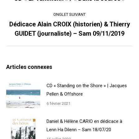
précédent
ONGLET SUIVANT
Dédicace Alain CROIX (historien) & Thierry
Onglet
GUIDET (journaliste) – Sam 09/11/2019
suivant
Articles connexes
CD « Standing on the Shore » | Jacques
Pellen & Offshore
6 février 2021
Daniel & Hélène CARIO en dédicace à
Lenn Ha Dilenn – Sam 18/07/20