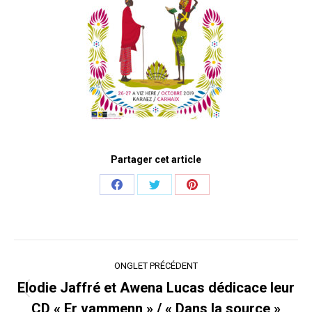
Partager cet article
Share
Share
Share
on
on
on
Facebook
Twitter
Pinterest
Navigation
ONGLET PRÉCÉDENT
de
Elodie Jaffré et Awena Lucas dédicace leur
Onglet
commentaire
CD « Er vammenn » / « Dans la source »