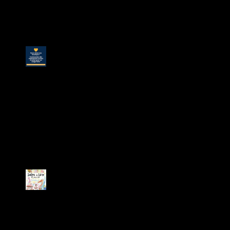
le 13 juin
2020
14 juin 2020
« Bons
d’achat »
en
soutien
à la
librairie
Lenn Ha
Dilenn
5 mai
2020
Lenn Ha
Dilenn au
Salon du
Livre de
Theix –