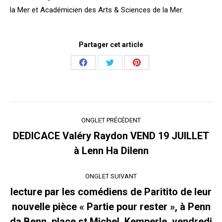
la Mer et Académicien des Arts & Sciences de la Mer.
Partager cet article
Share
Share
Share
on
on
on
Facebook
Twitter
Pinterest
Navigation
ONGLET PRÉCÉDENT
de
DEDICACE Valéry Raydon VEND 19 JUILLET
Onglet
commentaire
à Lenn Ha Dilenn
précédent
ONGLET SUIVANT
lecture par les comédiens de Paritito de leur
nouvelle pièce « Partie pour rester », à Penn
Onglet
da Benn, place st Michel, Kemperle, vendredi