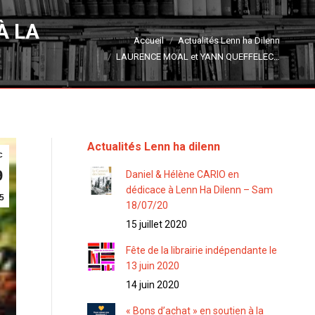
À LA
Vous êtes ici :
Accueil
Actualités Lenn ha Dilenn
LAURENCE MOAL et YANN QUEFFELEC…
Actualités Lenn ha dilenn
c
9
Daniel & Hélène CARIO en
dédicace à Lenn Ha Dilenn – Sam
5
18/07/20
15 juillet 2020
Fête de la librairie indépendante le
13 juin 2020
14 juin 2020
« Bons d’achat » en soutien à la