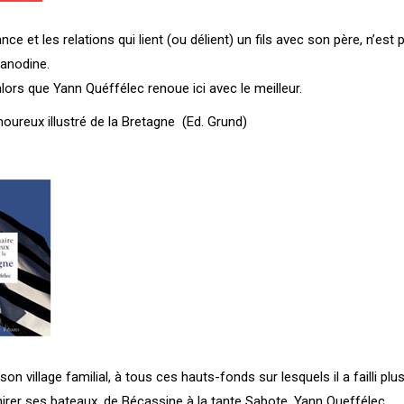
nce et les relations qui lient (ou délient) un fils avec son père, n’est 
anodine.
lors que Yann Quéffélec renoue ici avec le meilleur.
oureux illustré de la Bretagne (Ed. Grund)
 son village familial, à tous ces hauts-fonds sur lesquels il a failli plu
hirer ses bateaux, de Bécassine à la tante Sabote, Yann Queffélec,