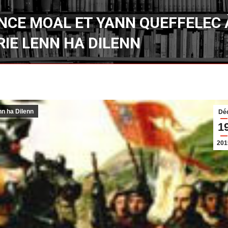
NCE MOAL ET YANN QUEFFELEC 
RIE LENN HA DILENN
nn ha Dilenn
Dé
1
201