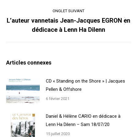
ONGLET SUIVANT
L’auteur vannetais Jean-Jacques EGRON en
Onglet
dédicace à Lenn Ha Dilenn
suivant
Articles connexes
CD « Standing on the Shore » | Jacques
Pellen & Offshore
6 février 2021
Daniel & Hélène CARIO en dédicace à
Lenn Ha Dilenn – Sam 18/07/20
15 juillet 2020