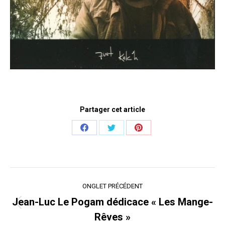
Partager cet article
Share
Share
Share
on
on
on
Facebook
Twitter
Pinterest
Navigation
ONGLET PRÉCÉDENT
de
Jean-Luc Le Pogam dédicace « Les Mange-
Onglet
commentaire
Rêves »
précédent